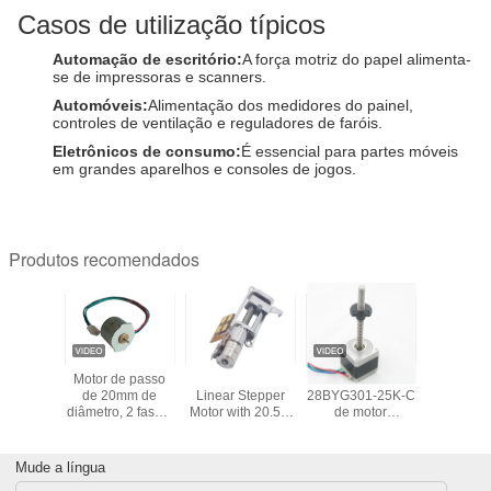
Casos de utilização típicos
Automação de escritório:
A força motriz do papel alimenta-
se de impressoras e scanners.
Automóveis:
Alimentação dos medidores do painel,
controles de ventilação e reguladores de faróis.
Eletrônicos de consumo:
É essencial para partes móveis
em grandes aparelhos e consoles de jogos.
Produtos recomendados
 passo
Motor de passo
5V DC Micro
Motor deslizante
3V 5V Pr
 NEMA34
de 20mm de
Linear Stepper
28BYG301-25K-C
10mm Di
 de alto
diâmetro, 2 fases,
Motor with 20.5:1
de motor
de 18 g
o motor
18 graus, motor
Gearbox and
deslizante de
ângulo 
linear
de passo bipolar
8mm Stroke for
controle de
motor pa
 de 4,5
PM20
High Precision
posição/Nema 11
engrana
Mude a língua
m porca
Applications
híbridos
caixa