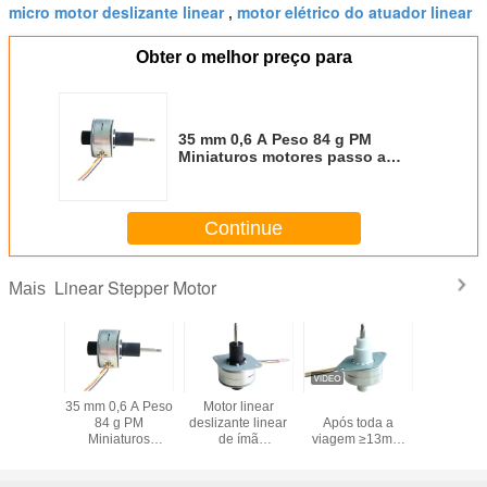
micro motor deslizante linear
motor elétrico do atuador linear
,
Obter o melhor preço para
35 mm 0,6 A Peso 84 g PM
Miniaturos motores passo a
passo com ação linear,
certificados RoHS
Continue
Linear Stepper Motor
Mais
 linear
35 mm 0,6 A Peso
Motor linear
7.5 Grau 12V DC
mini mot
eiro da
84 g PM
deslizante linear
Após toda a
passo lin
o motor
Miniaturos
de ímã
viagem ≥13mm
alta pre
zante
motores passo a
permanente do
Imã permanente
e de ímã
passo com ação
ângulo 7,5 da
motor linear