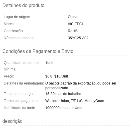
Detalhes do produto
Lugar de origem:
China
Marca:
VIC-TECH
Certificação:
RoHS
Número do modelo:
35YC25-A02
Condições de Pagamento e Envio
Quantidade de ordem
1unit
mínima:
Preço:
$6.8~$18/Unit
Detalhes da embalagem:
O pacote padrão da exportação, ou pode ser
personalizado
Tempo de entrega:
15-30 dias do trabalho
Termos de pagamento:
Western Union, T/T, L/C, MoneyGram
Habilidade da fonte:
1000000 unidades/ano
descrição