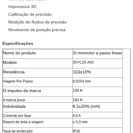
Impressora 3D
Calibração de precisão
Medição de fluidos de precisão
Movimento de posição precisa
Especificações
Nome do produto
motor a passo linear
35 mm
Modelo
35YC25-A02
Resistência
11Ω±10%
Viagem Por Passo
0.0254 mm
O impulso da marca
100 N
A marca puxa
100 N
Indutividade
8.2±20% (mH)
Corrente por fase
0.6 A
Depois de toda a viagem
≥ 5,3 mm
Taxa de protecção
IP30