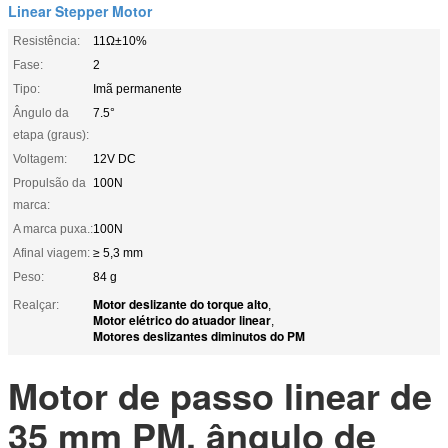
Linear Stepper Motor
Resistência:
11Ω±10%
Fase:
2
Tipo:
Imã permanente
Ângulo da
7.5°
etapa (graus):
Voltagem:
12V DC
Propulsão da
100N
marca:
A marca puxa.:
100N
Afinal viagem:
≥ 5,3 mm
Peso:
84 g
Motor deslizante do torque alto
Realçar:
,
Motor elétrico do atuador linear
,
Motores deslizantes diminutos do PM
Motor de passo linear de
35 mm PM, ângulo de