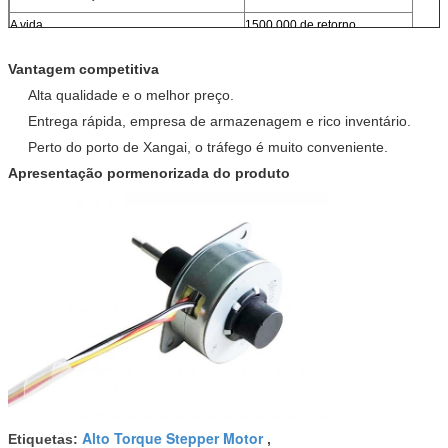
A vida
1500 000 de retorno
Intervalo de temperatura de funcionamento
-10°C a 40°C
Vantagem competitiva
Resistência ao isolamento
> 100 MΩ
Alta qualidade e o melhor preço.
Fios de chumbo
UL 1061 28#
Entrega rápida, empresa de armazenagem e rico inventário.
Serviço OEM e ODM
Disponível
Perto do porto de Xangai, o tráfego é muito conveniente.
Apresentação pormenorizada do produto
Alto Torque Stepper Motor
Etiquetas:
,