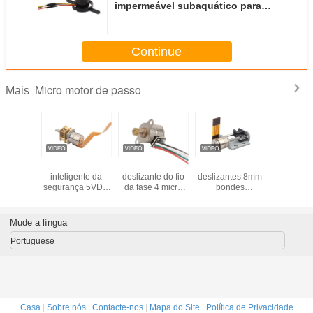
impermeável subaquático para
robô com hélice
Continue
Micro motor de passo
Mais
 motor
do micro
2 - motor
Motores
Motor pa
ante do
inteligente da
deslizante do fio
deslizantes 8mm
passo P
 elevada
segurança 5VDC
da fase 4 micro
bondes
fases d
ão/ODM
do motor
modo bipolar
fortes/motor
poníveis
deslizante motor
10mm pm
deslizante 3,3 V
a fase 4
deslizante
VSM1070 da
VSM08102 do
Mude a língua
alinhado 10mm 2
movimentação de
estojo compacto
movimentação
5,0 VDC
Portuguese
bipolar
VSM10157-
10G8D do fio da
fase 4
Casa
|
Sobre nós
|
Contacte-nos
|
Mapa do Site
|
Política de Privacidade