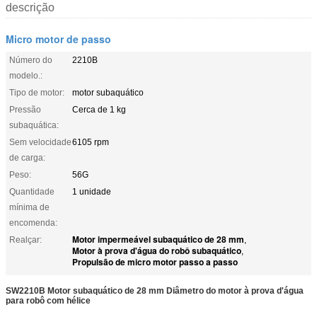
descrição
Micro motor de passo
Número do
2210B
modelo.:
Tipo de motor:
motor subaquático
Pressão
Cerca de 1 kg
subaquática:
Sem velocidade
6105 rpm
de carga:
Peso:
56G
Quantidade
1 unidade
mínima de
encomenda:
Motor impermeável subaquático de 28 mm
Realçar:
,
Motor à prova d'água do robô subaquático
,
Propulsão de micro motor passo a passo
SW2210B Motor subaquático de 28 mm Diâmetro do motor à prova d'água
para robô com hélice