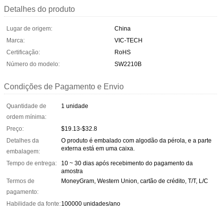
Detalhes do produto
Lugar de origem:
China
Marca:
VIC-TECH
Certificação:
RoHS
Número do modelo:
SW2210B
Condições de Pagamento e Envio
Quantidade de
1 unidade
ordem mínima:
Preço:
$19.13-$32.8
Detalhes da
O produto é embalado com algodão da pérola, e a parte
externa está em uma caixa.
embalagem:
Tempo de entrega:
10 ~ 30 dias após recebimento do pagamento da
amostra
Termos de
MoneyGram, Western Union, cartão de crédito, T/T, L/C
pagamento:
Habilidade da fonte:
100000 unidades/ano