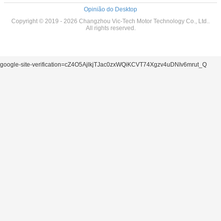
Opinião do Desktop
Copyright © 2019 - 2026 Changzhou Vic-Tech Motor Technology Co., Ltd..
All rights reserved.
google-site-verification=cZ4O5AjlkjTJac0zxWQiKCVT74Xgzv4uDNIv6mrut_Q