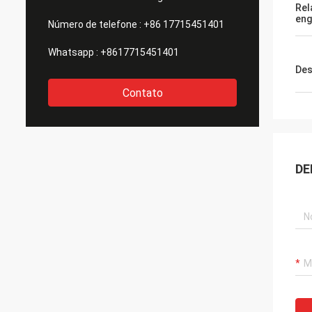
Rel
en
Número de telefone :
+86 17715451401
Whatsapp :
+8617715451401
Des
Contato
DE