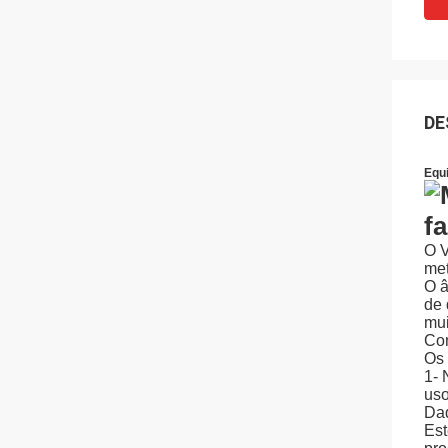
DE
Equ
O V
met
O â
de 
mui
Con
Os 
1- 
uso
Dad
Est