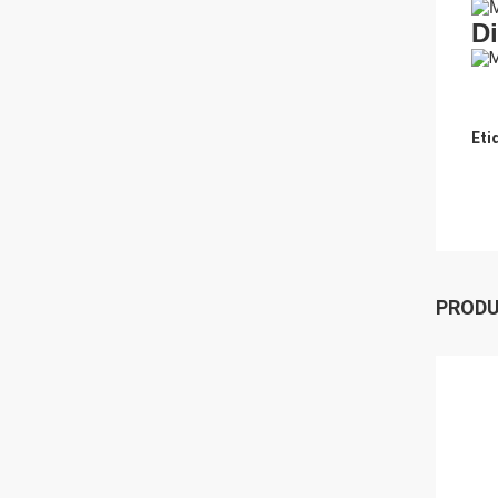
D
Eti
PROD