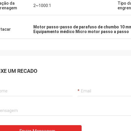
ação da
Tipo d
2~1000:1
grenagem
engre
Motor passo-passo de parafuso de chumbo 10 m
tacar
Equipamento médico Micro motor passo a passo
IXE UM RECADO