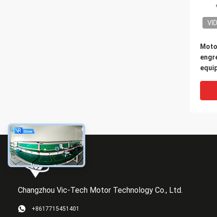
VI
Moto
engr
equi
Changzhou Vic-Tech Motor Technology Co., Ltd.
+8617715451401