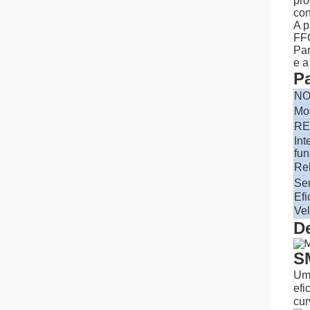
pro
con
A p
FFC
Par
e a
P
NO
Mo
RE
Int
fu
Re
Se
Efi
Ve
D
S
Uma
efi
cur