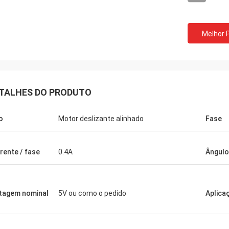
Melhor 
TALHES DO PRODUTO
o
Motor deslizante alinhado
Fase
David Molevelt
Limitado privado d
municação profissional e clara. A
O produto trabalha como
rente / fase
0.4A
Ângulo
foi enviada a tempo. Conectores
embalado agradavelmen
rios onde adicionado à expedição.
responde muito rapidam
hos do motorista como nós
fazer uma decisão de c
rdamos!
prontos para personaliz
tagem nominal
5V ou como o pedido
Aplica
você.