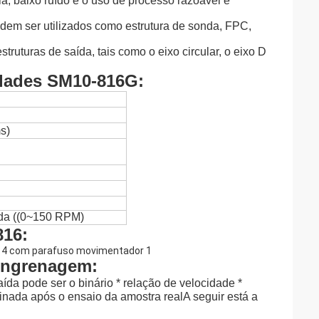
cia, baixo ruído e o uso de processo razoável e
dem ser utilizados como estrutura de sonda, FPC,
truturas de saída, tais como o eixo circular, o eixo D
idades SM10-816G:
s)
ída ((0~150 RPM)
816:
 engrenagem:
da pode ser o binário * relação de velocidade *
minada após o ensaio da amostra realA seguir está a