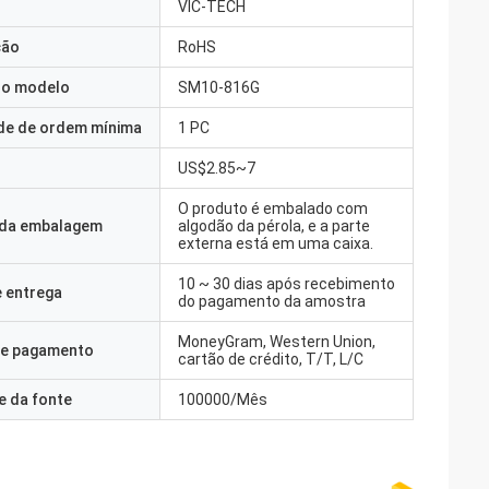
VIC-TECH
ção
RoHS
o modelo
SM10-816G
de de ordem mínima
1 PC
US$2.85~7
O produto é embalado com
 da embalagem
algodão da pérola, e a parte
externa está em uma caixa.
10 ~ 30 dias após recebimento
 entrega
do pagamento da amostra
MoneyGram, Western Union,
e pagamento
cartão de crédito, T/T, L/C
e da fonte
100000/Mês