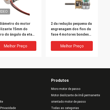
IDEO
diâmetro do motor
2 da redução pequena da
lizante 15mm do
engrenagem dos fios da
ro do ângulo da etapa
fase 4 motores bondes
grau com a caixa de
para a eletrônica de
renagens do sem-fim
Digitas SM15-816G
Melhor Preço
Melhor Preço
Produtos
Micro motor de passo
Motor deslizante de ímã permanente
ite
orientado motor de passo
IDEO
e Privacidade
Todas as categorias