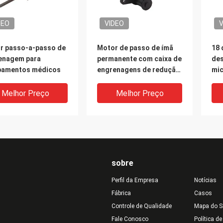
DEO
VIDEO
V
r passo-a-passo de
Motor de passo de ímã
18 
enagem para
permanente com caixa de
des
pamentos médicos
engrenagens de redução
mic
de ruído de 25 mm
do 
eng
Melhor Preço
Melhor Preço
sobre
Perfil da Empresa
Notícias
Fábrica
Casos
Controle de Qualidade
Mapa do S
V
Fale Conosco
Política d