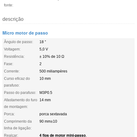
fonte:
descrição
Micro motor de passo
Ângulo de passo:
18 °
Voltagem:
5,0 V
Resistência:
± 10% de 10 Ω
Fase:
2
Corrente:
500 miliampères
Curso eficaz do
10 mm
parafuso:
Passo do parafuso:
M3P0.5
Afastamento do furo
14 mm
de montagem:
Porca:
porca sextavada
Comprimento da
90 mm±10
linha de ligação:
4 fios de motor mini-passo
Realçar:
,