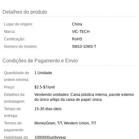
Detalhes do produto
Lugar de origem:
China
Marca:
VIC-TECH
Certificação:
RoHS
Número do modelo:
SM10-10M3-T
Condições de Pagamento e Envio
Quantidade de
1 Unidade
ordem mínima:
Preço:
$2.5-$7/unit
Detalhes da
Vendendo unidades: Caixa plástica interna, pacote exterior
do único artigo da caixa de papel: única
embalagem:
Tempo de
15-30 dias úteis
entrega:
Termos de
MoneyGram, T/T, Western Union, T/T
pagamento:
Habilidade da
1000000units/year