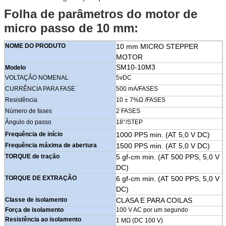
Folha de parâmetros do motor de
micro passo de 10 mm:
NOME DO PRODUTO
10 mm MICRO STEPPER
MOTOR
SM10-10M3
Modelo
VOLTAÇÃO NOMENAL
5vDC
CURRÊNCIA PARA FASE
500 mA/FASES
Resistência
10 ± 7%Ω /FASES
Número de fases
2 FASES
Ângulo do passo
18°/STEP
Frequência de início
1000 PPS min. (AT 5,0 V DC)
Frequência máxima de abertura
1500 PPS min. (AT 5,0 V DC)
TORQUE de tração
5 gf-cm min. (AT 500 PPS, 5,0 V
DC)
TORQUE DE EXTRAÇÃO
6 gf-cm min. (AT 500 PPS, 5,0 V
DC)
Classe de isolamento
CLASA E PARA COILAS
Força de isolamento
100 V AC por um segundo
Resistência ao isolamento
1 MΩ (DC 100 V)