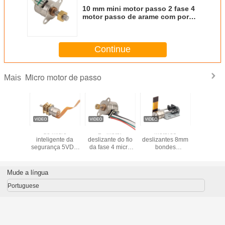
10 mm mini motor passo 2 fase 4
motor passo de arame com porca
de cobre aplicada a
equipamentos médicos de
precisão
Continue
Micro motor de passo
Mais
 motor
do micro
2 - motor
Motores
Motor pa
ante do
inteligente da
deslizante do fio
deslizantes 8mm
passo P
 elevada
segurança 5VDC
da fase 4 micro
bondes
fases d
ão/ODM
do motor
modo bipolar
fortes/motor
poníveis
deslizante motor
10mm pm
deslizante 3,3 V
a fase 4
deslizante
VSM1070 da
VSM08102 do
Mude a língua
alinhado 10mm 2
movimentação de
estojo compacto
movimentação
5,0 VDC
Portuguese
bipolar
VSM10157-
10G8D do fio da
fase 4