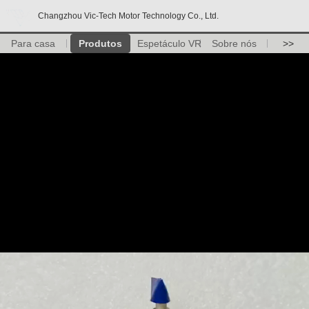
Changzhou Vic-Tech Motor Technology Co., Ltd.
Para casa
Produtos
Espetáculo VR
Sobre nós
>>