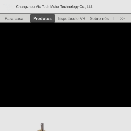
Changzhou Vic-Tech Motor Technology Co., Ltd.
Para casa
Produtos
Espetáculo VR
Sobre nós
>>