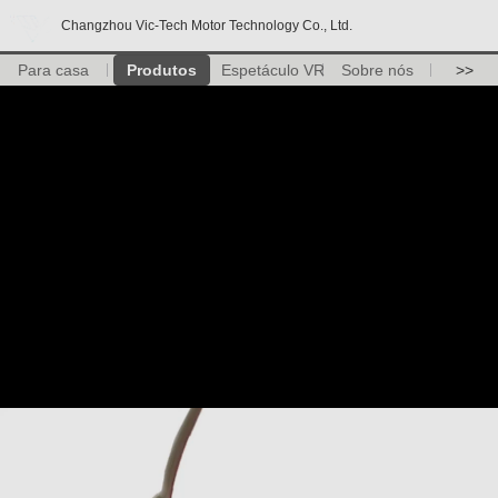
Changzhou Vic-Tech Motor Technology Co., Ltd.
Para casa
Produtos
Espetáculo VR
Sobre nós
>>